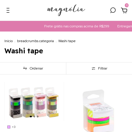
0
Frete grátis nas compras acima de R$299
Entregamos 
Início
.
breadcrumbs.categoria
.
Washi tape
Washi tape
Ordenar
Filtrar
+3