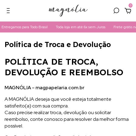
0
ntregamos para Todo Brasil
Toda loja em até 6x sem Juros
Frete grátis na
Política de Troca e Devolução
POLÍTICA DE TROCA,
DEVOLUÇÃO E REEMBOLSO
MAGNÓLIA – magpapelaria.com.br
A MAGNÓLIA deseja que você esteja totalmente
satisfeito(a) com sua compra.
Caso precise realizar troca, devolução ou solicitar
reembolso, conte conosco para resolver da melhor forma
possível.